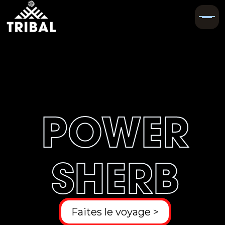
POWER
SHERB
Faites le voyage >