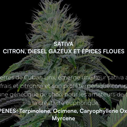
SATIVA
CITRON, DIESEL GAZEUX ET ÉPICES FLOUES
terres de Cuban Linx, émerge une fleur sativa
rais et citronné et son profil terpénique com
une génétique de choix pour les amateurs de
à la créativité euphorique.
ENES: Terpinolene, Ocimene, Caryophyllene Oxi
Myrcene