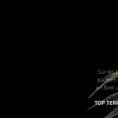
Sur les 
parfum f
en font 
TOP TERP