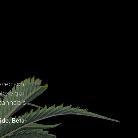
 avec son
plexe qui
 cannabis
de, Beta-