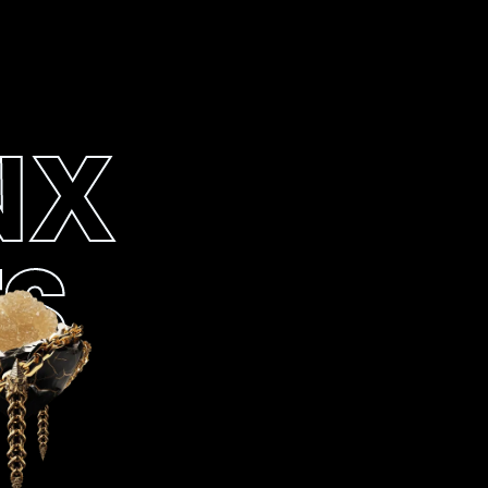
NX
TS