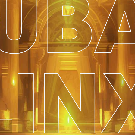
UB
LIN